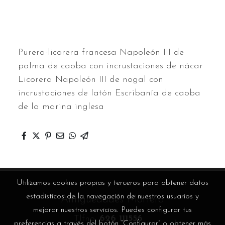
Purera-licorera francesa Napoleón III de
palma de caoba con incrustaciones de nácar
Licorera Napoleón III de nogal con
incrustaciones de latón Escribanía de caoba
de la marina inglesa
Utilizamos cookies propias y terceros para obtener datos
estadísticos de la navegación de nuestros usuarios y
Antigüedades Mortera
mejorar nuestros servicios. Puedes configurar tus
Tlfno.
626 111556
preferencias a través del botón “Configurar” o obtener más