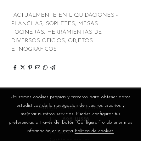
ACTUALMENTE EN LIQUIDACIONES -
PLANCHAS, SOPLETES, MESAS
TOCINERAS, HERRAMIENTAS DE
DIVERSOS OFICIOS, OBJETOS
ETNOGRÁFICOS
Utilizamos cookies propias y terceros para obtener datos
estadísticos de la navegación de nuestros usuarios y
Antigüedades Mortera
mejorar nuestros servicios. Puedes configurar tus
Tlfno.
626 111556
preferencias a través del botón “Configurar” o obtener más
información en nuestra
Política de cookies
.
Política de cookies
Gestión de cookies