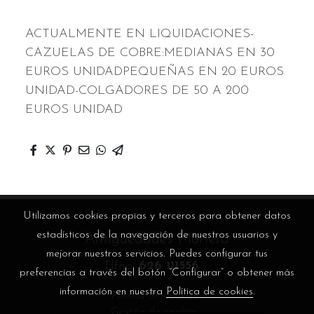
ACTUALMENTE EN LIQUIDACIONES-
CAZUELAS DE COBRE:MEDIANAS EN 30
EUROS UNIDADPEQUEÑAS EN 20 EUROS
UNIDAD-COLGADORES DE 50 A 200
EUROS UNIDAD
Utilizamos cookies propias y terceros para obtener datos
estadísticos de la navegación de nuestros usuarios y
Antigüedades Mortera
mejorar nuestros servicios. Puedes configurar tus
Tlfno.
626 111556
preferencias a través del botón “Configurar” o obtener más
información en nuestra
Política de cookies
.
Política de cookies
Gestión de cookies