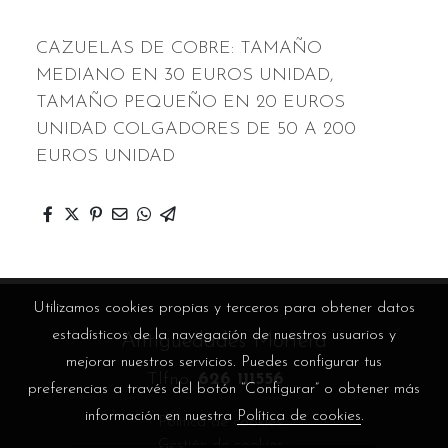
CAZUELAS DE COBRE: TAMAÑO
MEDIANO EN 30 EUROS UNIDAD,
TAMAÑO PEQUEÑO EN 20 EUROS
UNIDAD COLGADORES DE 50 A 200
EUROS UNIDAD
Utilizamos cookies propias y terceros para obtener datos
estadísticos de la navegación de nuestros usuarios y
Antigüedades Mortera
mejorar nuestros servicios. Puedes configurar tus
Tlfno.
626 111556
preferencias a través del botón “Configurar” o obtener más
información en nuestra
Política de cookies
.
Política de cookies
Gestión de cookies